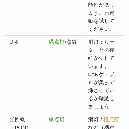
能性があり
ます。再起
動を試して
ください。
UNI
緑点灯
/点滅
消灯：ルー
ターとの接
続が切れて
います。
LANケーブ
ルが奥まで
挿さってい
るか確認し
ましょう。
光回線
緑点灯
消灯 /
橙点灯
（PON）
など（機種