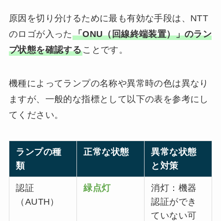
原因を切り分けるために最も有効な手段は、NTT
のロゴが入った
「ONU（回線終端装置）」のラン
プ状態を確認する
ことです。
機種によってランプの名称や異常時の色は異なり
ますが、一般的な指標として以下の表を参考にし
てください。
ランプの種
正常な状態
異常な状態
類
と対策
認証
緑点灯
消灯：機器
（AUTH）
認証ができ
ていない可